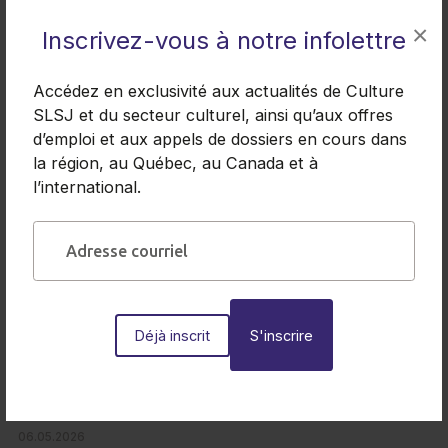
l’abolition des mesures dédiées :
×
Inscrivez-vous à notre infolettre
sorties scolaires, culture et livres à
l’école — Sous couvert de flexibilité
Accédez en exclusivité aux actualités de Culture
administrative, Québec fragilise l’accès
SLSJ et du secteur culturel, ainsi qu’aux offres
des élèves aux arts et à la culture
d’emploi et aux appels de dossiers en cours dans
la région, au Québec, au Canada et à
Montréal, le 11 mai 2026 – Le Front commun
l’international.
pour les arts, dont fait partie le Réseau Culture
360°, dénonce vivement […]
Lire la suite
Déjà inscrit
À ne pas manquer
06.05.2026