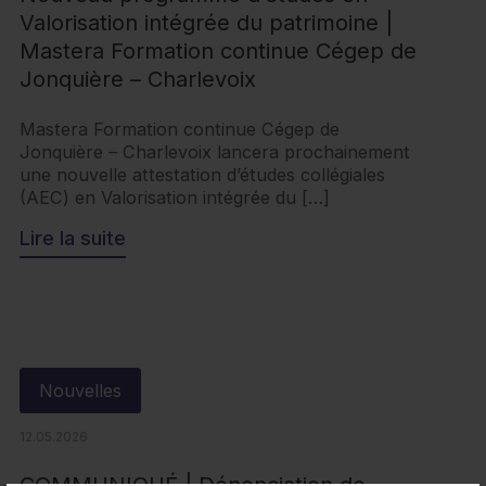
Valorisation intégrée du patrimoine |
Mastera Formation continue Cégep de
Jonquière – Charlevoix
Mastera Formation continue Cégep de
Jonquière – Charlevoix lancera prochainement
une nouvelle attestation d’études collégiales
(AEC) en Valorisation intégrée du […]
Lire la suite
Nouvelles
12.05.2026
COMMUNIQUÉ | Dénonciation de