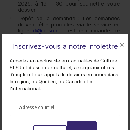
2026, à 16 h 30 pour soumettre votre
dossier
Dépôt de la demande : Les demandes
doivent être produites via le service en
ligne
di@pason
. Il est recommandé de
s'inscrire au système au moins une
semaine avant la date limite.
×
Inscrivez-vous à notre infolettre
Pour toute question ou besoin d'assistance,
Accédez en exclusivité aux actualités de Culture
vous pouvez contacter la Direction des
SLSJ et du secteur culturel, ainsi qu’aux offres
politiques, de la prospective et de la main-
d’emploi et aux appels de dossiers en cours dans
d'œuvre à l'adresse :
appeldeprojets-
la région, au Québec, au Canada et à
statutdelartiste@mcc.gouv.qc.ca
l’international.
En savoir plus