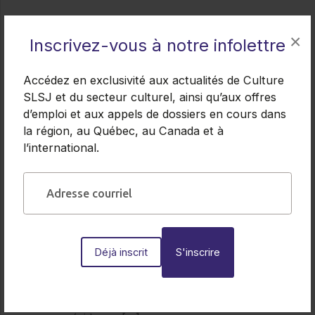
×
Inscrivez-vous à notre infolettre
Autres actualités
Accédez en exclusivité aux actualités de Culture
Tous les appels de dossiers
SLSJ et du secteur culturel, ainsi qu’aux offres
d’emploi et aux appels de dossiers en cours dans
la région, au Québec, au Canada et à
l’international.
Appels de dossiers
27.07.2026
Résidence de création au Camp de
Bardsville | MRC du Fjord-du-
Déjà inscrit
Saguenay
Date limite : 12 août 2026 à midi — La MRC du
Fjord-du-Saguenay propose un appel d’intérêt