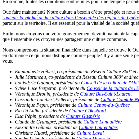
En somme, toutes les conditions sont réunies pour une tempête parfaite 
Que faire maintenant? Notre culture a besoin d’être protégée et nou
soutenir la vitalité de la culture dans l’ensemble des régions du Québ
partout sur le territoire. Il est essentiel pour la vitalité de la société 
Enfin, nous croyons que votre gouvernement devrait maintenir la capacit
que l’ensemble des citoyen·nes partagent une culture commune.
Nous comprenons la situation financière dans laquelle se trouve le Qué
en dormance ce qui nous distingue comme peuple? Il y a une seule per
vous.
Emmanuelle Hébert, co-présidente du Réseau Culture 360° et d
Julie Martineau, co-présidente du Réseau Culture 360° et direc
Louis-Eric Gagnon, président du
Conseil de la culture de l'Ab
Sylvie Luce Bergeron, présidente du
Conseil de la culture de l'E
Véronique Drouin, présidente de
Culture Bas-Saint-Laurent
Cassandre Lambert-Pellerin, présidente de
Culture Capitale-N
Véronique Pepin, présidente de
Culture Centre-du-Québec
Pia Di Lalla, présidente de
Culture Côte-Nord
Elsa Pépin, présidente de
Culture Gaspésie
Claude de Grandpré, président de
Culture Lanaudière
Alexandre Gélinas, président de
Culture Laurentides
Christine Huard, présidente de
Culture Laval
Sandie Letendre, présidente de
Culture Mauricie