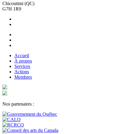
Chicoutimi (QC)
G7H 1R9
Accueil
À propos
Services
Actions
Membres
Nos partenaires :