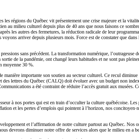
tes les régions du Québec vit présentement une crise majeure et la vitalité
en au milieu culturel depuis plus de 40 ans que nous faisons ce sombre
rès les autres des fermetures, la réduction radicale de leur programmati
oyons arriver depuis plusieurs mois. Force est de constater que dans le
ressions sans précédent. La transformation numérique, l’outrageuse dom
la sortie de la pandémie, ont changé leurs habitudes et ne sont pas pleine
’en moyenne 30 %.
manière importante son soutien au secteur culturel. Ce recul diminue la 
et des lettres du Québec (CALQ) doit évoluer avec un budget non indexé 
mmunications a été contraint de réduire l’accès gratuit aux musées. Cert
sseur à nos portes qui est en train d’occulter la culture québécoise. Le
flation et les pertes d’emplois qui pointent à l’horizon, nos concitoyen·ne
développement et l’affirmation de notre culture partout au Québec. Nos 
us devrons diminuer notre offre de services alors que le milieu en a 