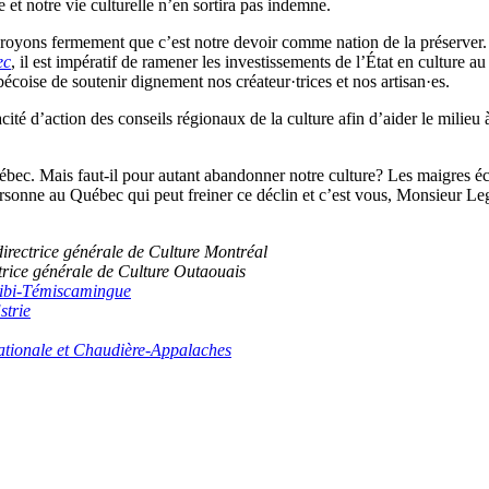
et notre vie culturelle n’en sortira pas indemne.
s croyons fermement que c’est notre devoir comme nation de la préserve
ec
, il est impératif de ramener les investissements de l’État en culture
québécoise de soutenir dignement nos créateur·trices et nos artisan·es.
é d’action des conseils régionaux de la culture afin d’aider le milieu à 
bec. Mais faut-il pour autant abandonner notre culture? Les maigres écon
sonne au Québec qui peut freiner ce déclin et c’est vous, Monsieur Leg
irectrice générale de Culture Montréal
trice générale de Culture Outaouais
itibi-Témiscamingue
strie
ationale et Chaudière-Appalaches