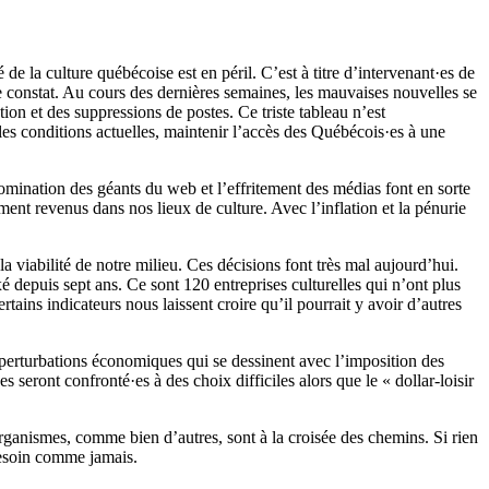
 de la culture québécoise est en péril. C’est à titre d’intervenant·es de
 constat. Au cours des dernières semaines, les mauvaises nouvelles se
on et des suppressions de postes. Ce triste tableau n’est
s conditions actuelles, maintenir l’accès des Québécois·es à une
ination des géants du web et l’effritement des médias font en sorte
ment revenus dans nos lieux de culture. Avec l’inflation et la pénurie
viabilité de notre milieu. Ces décisions font très mal aujourd’hui.
depuis sept ans. Ce sont 120 entreprises culturelles qui n’ont plus
ains indicateurs nous laissent croire qu’il pourrait y avoir d’autres
s perturbations économiques qui se dessinent avec l’imposition des
s seront confronté·es à des choix difficiles alors que le « dollar-loisir
organismes, comme bien d’autres, sont à la croisée des chemins. Si rien
besoin comme jamais.