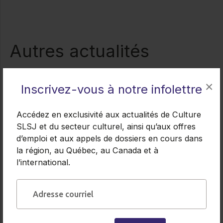
Autres actualités
Toutes les actualités
×
Inscrivez-vous à notre infolettre
Accédez en exclusivité aux actualités de Culture
À ne pas manquer
SLSJ et du secteur culturel, ainsi qu’aux offres
d’emploi et aux appels de dossiers en cours dans
30.07.2026
la région, au Québec, au Canada et à
l’international.
Entrepreneuriat culturel — Plan
d’affaires artistique : un nouvel outil
pour structurer vos projets |
MicroEntreprendre & Réseau Culture
360°