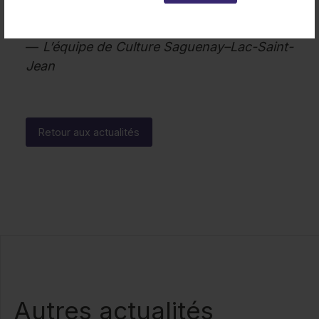
On a hâte de vous y voir !
—
L’équipe de Culture Saguenay–Lac-Saint-
Jean
Retour aux actualités
Autres actualités