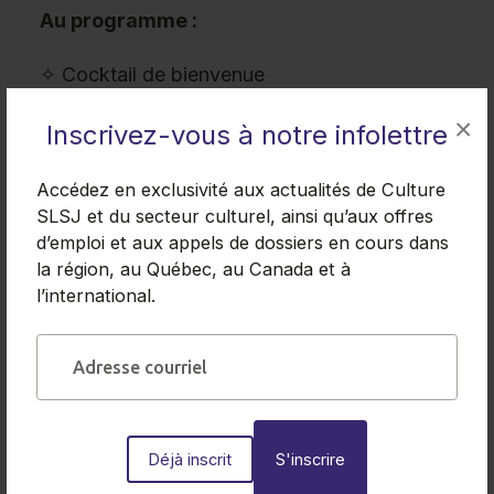
Au programme :
✧ Cocktail de bienvenue
✧ Bouchées
×
Inscrivez-vous à notre infolettre
✧ Prestations artistiques
✧ Remise des Prix contribution
Accédez en exclusivité aux actualités de Culture
✧ Rencontre avec la communauté culturelle
SLSJ et du secteur culturel, ainsi qu’aux offres
régionale
d’emploi et aux appels de dossiers en cours dans
la région, au Québec, au Canada et à
*Inscription obligatoire pour l'AGA
avant le 7
l’international.
juin.
Formulaire d'inscription à l'AGA
Déjà inscrit