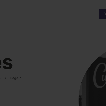
D
és
e
Page 7