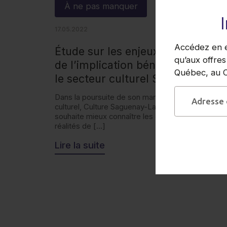
À ne pas manquer
17.05.2022
Accédez en ex
Étude sur les enjeux et réalités
qu’aux offres
de l’implication bénévole dans
Québec, au Ca
le secteur culturel SLSJ
Dans la poursuite de son mandat en loisir
culturel, Culture Saguenay-Lac-Saint-Jean
souhaite mieux connaître les défis, enjeux et
réalités de […]
Lire la suite