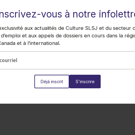
Actualités de l’organisme
Inscrivez-vous à notre infolettr
25.03.2022
clusivité aux actualités de Culture SLSJ et du secteur cu
Un soutien financier pour 15
 d’emploi et aux appels de dossiers en cours dans la régi
projets artistiques et littéraires
nada et à l’international.
au Saguenay-Lac-Saint-Jean
Le Conseil des arts et des lettres du
Québec (CALQ), les municipalités régionales
de comté (MRC) de Lac-Saint-Jean-Est, de
Maria-Chapdelaine, du Domaine-du-Roy et du
Fjord-du-Saguenay, les villes d’Alma, […]
Déjà inscrit
Lire la suite