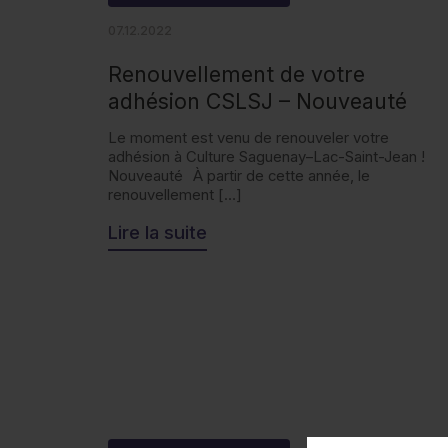
07.12.2022
Renouvellement de votre
adhésion CSLSJ – Nouveauté
Le moment est venu de renouveler votre
adhésion à Culture Saguenay–Lac-Saint-Jean !
Nouveauté À partir de cette année, le
renouvellement […]
Lire la suite