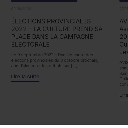
09.09.2022
27.0
ÉLECTIONS PROVINCIALES
AV
2022 – LA CULTURE PREND SA
As
PLACE DANS LA CAMPAGNE
20
ÉLECTORALE
Cu
J
Le 9 septembre 2022 – Dans le cadre des
élections provinciales du 3 octobre prochain,
AVI
afin d’alimenter les débats sur […]
annu
Sai
Lire la suite
Cult
conv
Lir