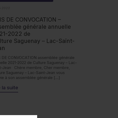
5.2022
IS DE CONVOCATION –
semblée générale annuelle
21-2022 de
lture Saguenay – Lac-Saint-
ean
S DE CONVOCATION assemblée générale
elle 2021-2022 de Culture Saguenay – Lac-
nt-Jean Chère membre, Cher membre,
ure Saguenay – Lac-Saint-Jean vous
ie à son assemblée générale […]
e la suite