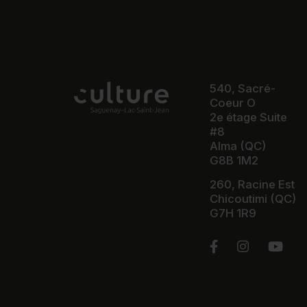
540, Sacré-
Coeur O
2e étage Suite
#8
Alma (QC)
G8B 1M2
260, Racine Est
Chicoutimi (QC)
G7H 1R9