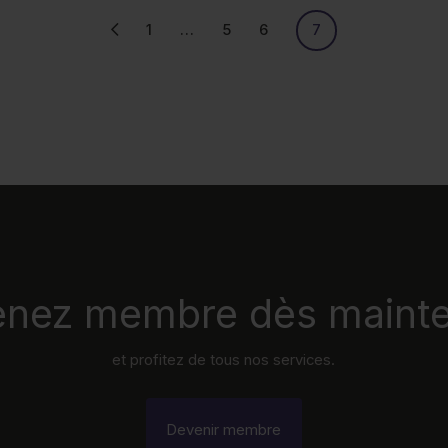
1
…
5
6
7
nez membre dès maint
et profitez de tous nos services.
Devenir membre